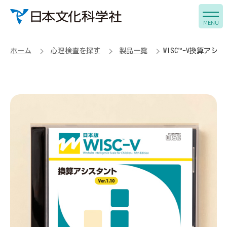
MENU
心理検査を知る
ホーム
心理検査を探す
製品一覧
WISC™-V換算アシ
心理検査を探す
心理検査を使う
サポート
企業情報
ご購入方法
心理検査ご利用時の注意点